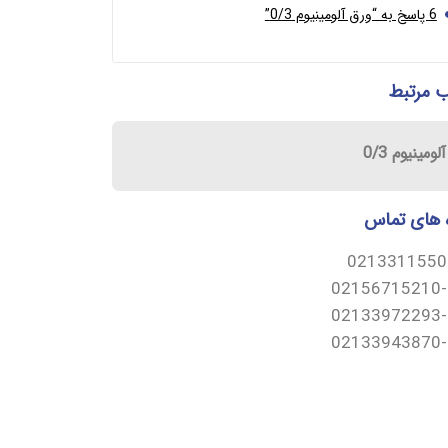
6 پاسخ به “ورق آلومینیوم 0/3”
 مرتبط
ومینیوم 0/3
 های تماس
0213311550
02156715210-
02133972293-
02133943870-