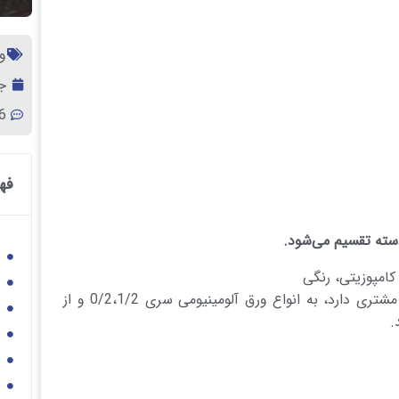
ور
جول
6 نظ
فه
سته تقسیم می‌شود.
و
کامپوزیتی، رنگی
س
از نظر جنس که بستگی به نوع مصرفی که مشتری دارد، به انواع ورق آلومینیومی سری 0/2،1/2 و از
و
ق
م
ش