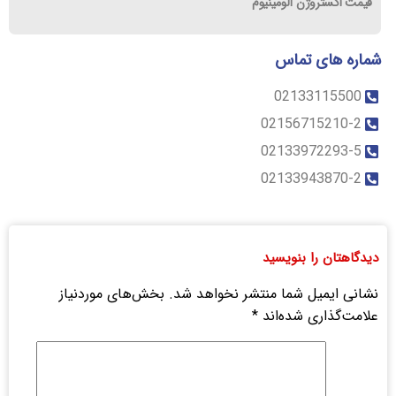
قیمت اکستروژن آلومینیوم
شماره های تماس
02133115500
02156715210-2
02133972293-5
02133943870-2
دیدگاهتان را بنویسید
نشانی ایمیل شما منتشر نخواهد شد.
بخش‌های موردنیاز
علامت‌گذاری شده‌اند
*