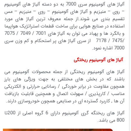
آلیاژ های آلومینیوم سری 7000 به دو دسته آلیاژ های آلومینیوم
– روی – منیزیم و آلیاژ های آلومینیوم – روی – منیزیم – مس
تقسیم بندی می شوند.از جمله معروف ترین آلیاژ های مورد
استفاده در صنایع هوایی برای ساخت قطعات استراتژیک هواپیما
و بالگرد ها و پهباد می توان به آلیاژ های 7001 / 7049 / 7075
/7475 / 7178 از سری آلیاژ های پر استحکام و کم وزن سری
7000 اشاره نمود.
آلیاژ های آلومینیوم ریختگی
آلیاژ های آلومینیوم ریختگی از جمله محصولات آلومینیوم می
باشند که در بخش های مختلفی به جهت ویژگی های بارز
همچون مقاومت در برابر خوردگی / رسانایی حرارتی و الکتریکی
مناسب / کارپذیری / سهولت اتصال و همچنین قابلیت بازیافت
آن ها , کاربرد گسترده ای در صنایعی همچون خودروسازی دارند.
آلیاژ های ریختگه گری آلومینیوم دارای 6 گروه اصلی از 200تا
800 می باشد.