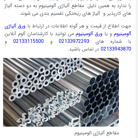
را ندارد به همین دلیل مقاطع آلیاژی آلومینیوم به دو دسته آلیاژ
های کارپذیر و آلیاژ های ریختگی تقسیم بندی می شوند.
جهت اطلاع از قیمت و هر گونه اطلاعات در ارتباط با
ورق آلیاژی
آلومینیوم
و یا
ورق آلومینیوم
می توانید با کارشناسان آلوم آنلاین
با شماره های
02133972293
و
02133115500
و
02133943870
در تماس باشید.
مقاطع آلیاژی الومینیوم