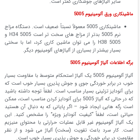
سایر آلیاژهای جوشکاری کمتر است.
ماشینکاری ورق آلومینیوم 5005
ماشینکاری 5005 معمولاً نسبتاً ضعیف است. دستگاه مزاج
نرم 5005 بدتر از مزاج های سخت تر است 5005 H34 و
5005 H38 را می توان ماشین کاری کرد، اما با سختی
بسیار بیشتر از بسیاری از آلیاژهای آلومینیوم دیگر.
برگه اطلاعات آلیاژ آلومینیوم 5005
آلیاژ آلومینیوم 5005 یک آلیاژ استحکام متوسط ​​با مقاومت بسیار
خوب در برابر خوردگی جوی و جوش پذیری بسیار خوب است که
برای آنودایز تزئینی بسیار مناسب است. لطفاً توجه داشته باشید
که در حالی که آلیاژ 5005 برای آنودایز کردن مناسب است، ممکن
است رگه هایی ایجاد شود – اگر پایانی که به دنبال آن هستید
حیاتی است، لطفاً “کیفیت آنودایز ویژه” را مشخص کنید. این
یک آلیاژ آلومینیوم غیر قابل عملیات حرارتی با محتوای منیزیم
است. کار سرد باعث تقویت (سخت) آلیاژ می شود و از نظر
مقاومت در برابر خوردگی و جوش پذیری بسیار خوب است.