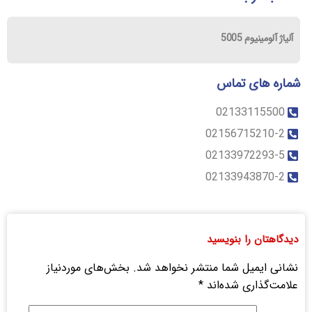
آلیاژ آلومینیوم 5005
شماره های تماس
02133115500
02156715210-2
02133972293-5
02133943870-2
دیدگاهتان را بنویسید
نشانی ایمیل شما منتشر نخواهد شد.
بخش‌های موردنیاز
علامت‌گذاری شده‌اند
*