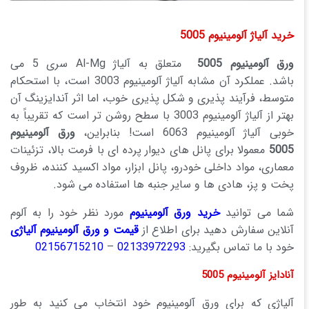
خرید آلیاژ آلومینیوم 5005
ورق آلومینیوم 5005
متعلق به آلیاژ Al-Mg سری 5 می
باشد. عملکرد آن مشابه آلیاژ آلومینیوم 3003 است، با استحکام
متوسط، فرآیند پذیری و شکل پذیری خوب، اما اثر آندایزینگ آن
بهتر از آلیاژ آلومینیوم 3003 با سطح روشن تر است که تقریباً به
خوبی آلیاژ آلومینیوم 6063 است! بنابراین،
ورق آلومینیوم
5005
معمولا برای پانل های دیوار پرده ای با فرمت بالا، تزئینات
معماری، مواد داخلی خودرو، پانل ابزار، مواد اکسید کننده، ظروف
پخت و پز، هادی ها و سایر جنبه ها استفاده می شود.
شما می توانید
خرید ورق آلومینیوم
مورد نظر خود را به آلوم
آنلاین سفارش دهید برای اطلاع از
قیمت و ورق آلومینیوم آلیاژی
خود با ما تماس بگیرید:
02133972293
–
02156715210
آنادایز آلومینیوم 5005
آلیاژی که برای ورق آلومینیوم خود انتخاب می کنید به طور