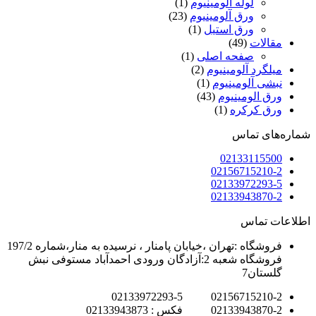
لوله آلومینیوم
(1)
ورق آلومینیوم
(23)
ورق استیل
(1)
مقالات
(49)
صفحه اصلی
(1)
میلگرد آلومینیوم
(2)
نبشی آلومینیوم
(1)
ورق الومینیوم
(43)
ورق کرکره
(1)
شماره‌های تماس
02133115500
02156715210-2
02133972293-5
02133943870-2
اطلاعات تماس
فروشگاه :تهران ،خیابان پامنار ، نرسیده به منار،شماره 197/2
فروشگاه شعبه 2:آزادگان ورودی احمدآباد مستوفی نبش
گلستان7
02156715210-2 02133972293-5
02133943870-2 فکس : 02133943873