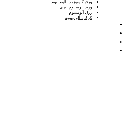
ورق کامپوزیت آلومینیوم
ورق آلومینیوم ابری
رول آلومینیوم
کرکره آلومینیوم
تصاویر
بلاگ
درباره
تماس