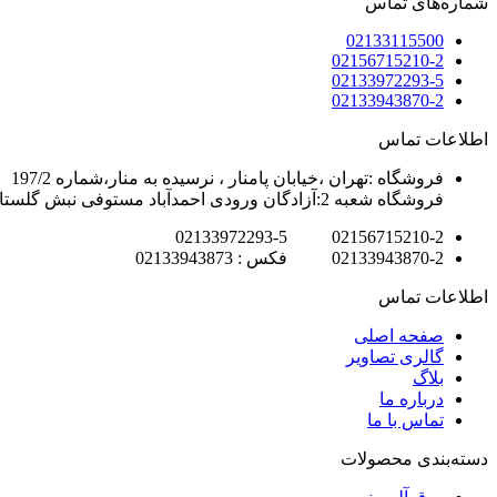
شماره‌های تماس
02133115500
02156715210-2
02133972293-5
02133943870-2
اطلاعات تماس
فروشگاه :تهران ،خیابان پامنار ، نرسیده به منار،شماره 197/2
فروشگاه شعبه 2:آزادگان ورودی احمدآباد مستوفی نبش گلستان7
02156715210-2 02133972293-5
02133943870-2 فکس : 02133943873
اطلاعات تماس
صفحه اصلی
گالری تصاویر
بلاگ
درباره ما
تماس با ما
دسته‌بندی محصولات