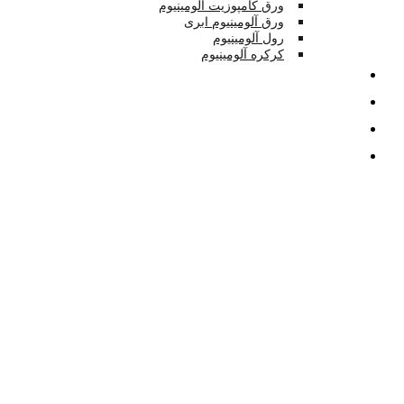
ورق کامپوزیت آلومینیوم
ورق آلومینیوم ابری
رول آلومینیوم
کرکره آلومینیوم
تصاویر
بلاگ
درباره
تماس