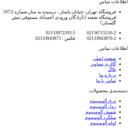
اطلاعات تماس
فروشگاه :تهران ،خیابان پامنار ، نرسیده به منار،شماره 197/2
فروشگاه شعبه 2:آزادگان ورودی احمدآباد مستوفی نبش
گلستان7
02156715210-2 02133972293-5
02133943870-2 فکس : 02133943873
اطلاعات تماس
صفحه اصلی
گالری تصاویر
بلاگ
درباره ما
تماس با ما
دسته‌بندی محصولات
ورق آلومینیوم
رول آلومینیوم
شمش آلومینیوم
میلگرد آلومینیوم
لوله آلومینیوم