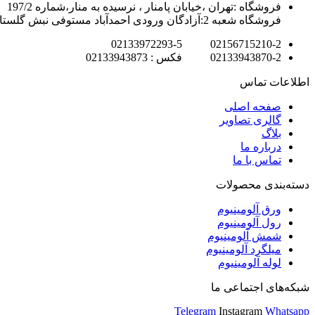
فروشگاه :تهران ،خیابان پامنار ، نرسیده به منار،شماره 197/2
فروشگاه شعبه 2:آزادگان ورودی احمدآباد مستوفی نبش گلستان7
02156715210-2 02133972293-5
02133943870-2 فکس : 02133943873
اطلاعات تماس
صفحه اصلی
گالری تصاویر
بلاگ
درباره ما
تماس با ما
دسته‌بندی محصولات
ورق آلومینیوم
رول آلومینیوم
شمش آلومینیوم
میلگرد آلومینیوم
لوله آلومینیوم
شبکه‌های اجتماعی ما
Telegram
Instagram
Whatsapp