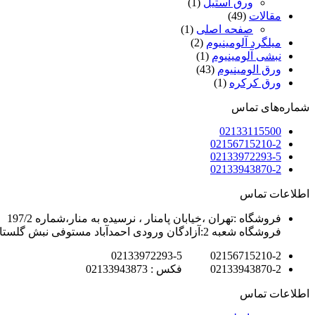
ورق استیل
(1)
مقالات
(49)
صفحه اصلی
(1)
میلگرد آلومینیوم
(2)
نبشی آلومینیوم
(1)
ورق الومینیوم
(43)
ورق کرکره
(1)
شماره‌های تماس
02133115500
02156715210-2
02133972293-5
02133943870-2
اطلاعات تماس
فروشگاه :تهران ،خیابان پامنار ، نرسیده به منار،شماره 197/2
فروشگاه شعبه 2:آزادگان ورودی احمدآباد مستوفی نبش گلستان7
02156715210-2 02133972293-5
02133943870-2 فکس : 02133943873
اطلاعات تماس