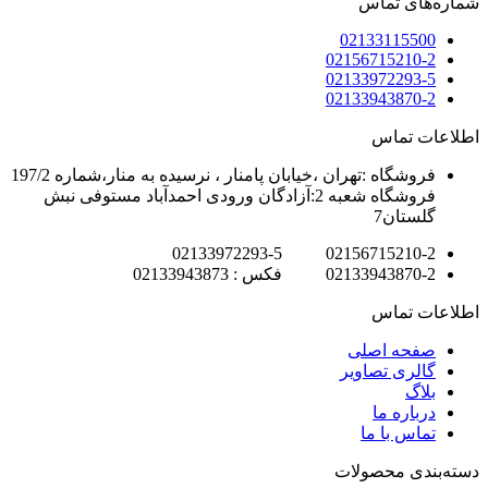
شماره‌های تماس
02133115500
02156715210-2
02133972293-5
02133943870-2
اطلاعات تماس
فروشگاه :تهران ،خیابان پامنار ، نرسیده به منار،شماره 197/2
فروشگاه شعبه 2:آزادگان ورودی احمدآباد مستوفی نبش
گلستان7
02156715210-2 02133972293-5
02133943870-2 فکس : 02133943873
اطلاعات تماس
صفحه اصلی
گالری تصاویر
بلاگ
درباره ما
تماس با ما
دسته‌بندی محصولات