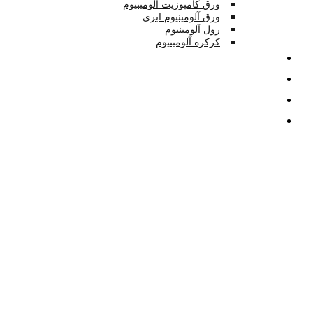
ورق کامپوزیت آلومینیوم
ورق آلومینیوم ابری
رول آلومینیوم
کرکره آلومینیوم
تصاویر
بلاگ
درباره
تماس