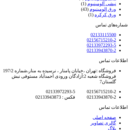
نبشی آلومینیوم
(1)
ورق الومینیوم
(43)
ورق کرکره
(1)
شماره‌های تماس
02133115500
02156715210-2
02133972293-5
02133943870-2
اطلاعات تماس
فروشگاه :تهران ،خیابان پامنار ، نرسیده به منار،شماره 197/2
فروشگاه شعبه 2:آزادگان ورودی احمدآباد مستوفی نبش
گلستان7
02156715210-2 02133972293-5
02133943870-2 فکس : 02133943873
اطلاعات تماس
صفحه اصلی
گالری تصاویر
بلاگ